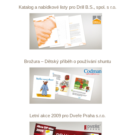
Katalog a nabídkové listy pro Drill B.S., spol. s r.o.
Brožura – Dětský příběh o používání shuntu
Letní akce 2009 pro Dveře Praha s.r.o.