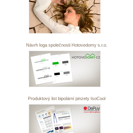
Návrh loga společnosti Hotovedomy s.r.o.
Produktový list bipolární pinzety IsoCool