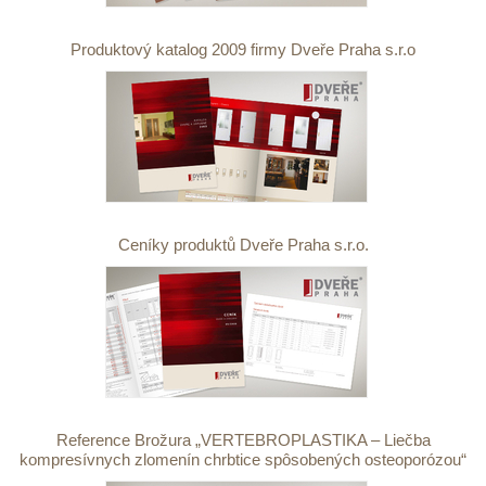
Produktový katalog 2009 firmy Dveře Praha s.r.o
Ceníky produktů Dveře Praha s.r.o.
Reference Brožura „VERTEBROPLASTIKA – Liečba
kompresívnych zlomenín chrbtice spôsobených osteoporózou“