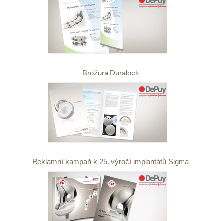
Brožura Duralock
Reklamní kampaň k 25. výročí implantátů Sigma