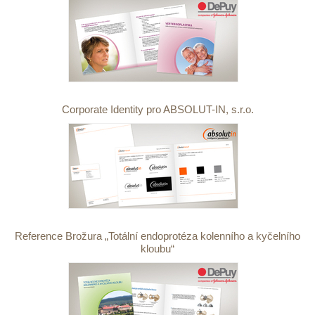
Corporate Identity pro ABSOLUT-IN, s.r.o.
Reference Brožura „Totální endoprotéza kolenního a kyčelního
kloubu“