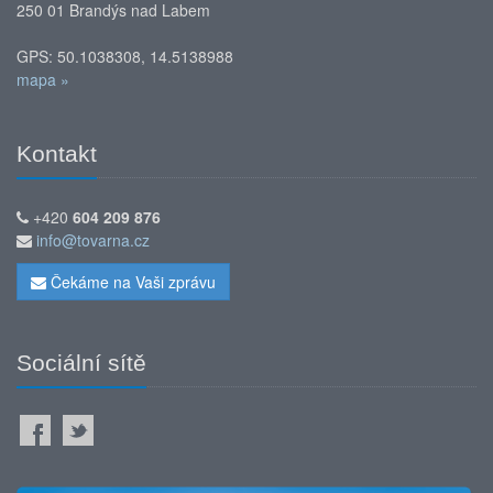
250 01 Brandýs nad Labem
GPS: 50.1038308, 14.5138988
mapa »
Kontakt
+420
604 209 876
info@tovarna.cz
Čekáme na Vaši zprávu
Sociální sítě