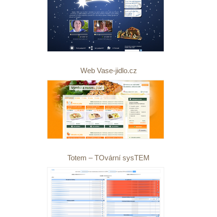
Web Vase-jidlo.cz
Totem – TOvární sysTEM