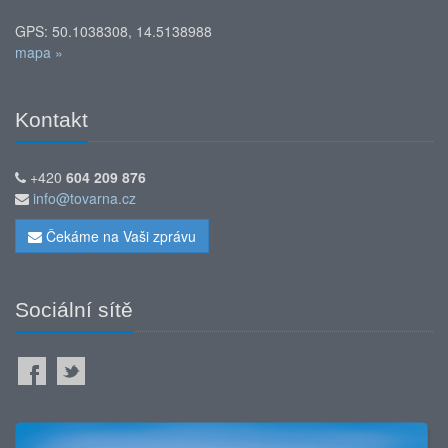
GPS: 50.1038308, 14.5138988
mapa »
Kontakt
+420
604 209 876
info@tovarna.cz
Čekáme na Vaši zprávu
Sociální sítě