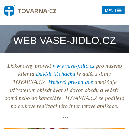
MENU
WEB VASE-JIDLO.CZ
Dokončený projekt
www.vase-jidlo.cz
pro našeho
klienta
Davida Ticháčka
je další z dílny
TOVARNA.CZ.
Webová prezentace
umožňuje
uživatelům objednávat si dovoz obědů a večeří
domů nebo do kanceláře. TOVARNA.CZ se podílela
na celkové realizaci této internetové aplikace.