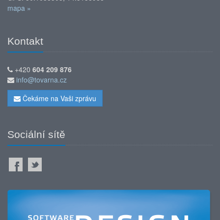
mapa »
Kontakt
+420
604 209 876
info@tovarna.cz
Čekáme na Vaši zprávu
Sociální sítě