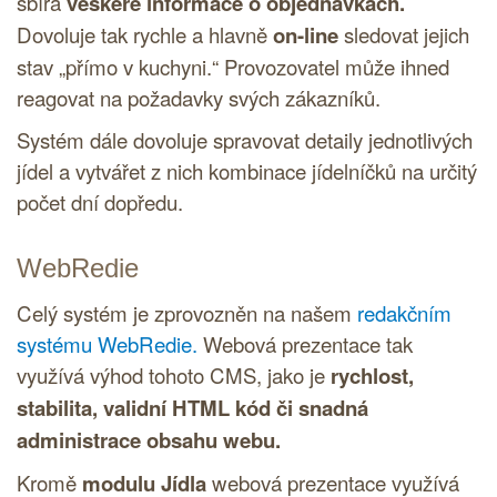
sbírá
veškeré informace o objednávkách.
Dovoluje tak rychle a hlavně
on-line
sledovat jejich
stav „přímo v kuchyni.“ Provozovatel může ihned
reagovat na požadavky svých zákazníků.
Systém dále dovoluje spravovat detaily jednotlivých
jídel a vytvářet z nich kombinace jídelníčků na určitý
počet dní dopředu.
WebRedie
Celý systém je zprovozněn na našem
redakčním
systému WebRedie.
Webová prezentace tak
využívá výhod tohoto
CMS
, jako je
rychlost,
stabilita, validní
HTML
kód či snadná
administrace obsahu webu.
Kromě
modulu Jídla
webová prezentace využívá