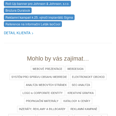
Roll-Up banner pro Johnson & Johnson, s.r.o.
Brožura Duralock
Reklamní kampaň k 25. výročí implantátů Sigma
Reference na informační Leták IsoCool
DETAIL KLIENTA
Mohlo by vás zajímat…
WEBOVÉ PREZENTACE
WEBDESIGN
SYSTÉM PRO SPRÁVU OBSAHU WEBREDIE
ELEKTRONICKÝ OBCHOD
ANALÝZA WEBOVÝCH STRÁNEK
SEO ANALÝZA
LOGO & CORPORATE IDENTITY
KREATIVNÍ GRAFIKA
PROPAGAČNÍ MATERIÁLY
KATALOGY A CENÍKY
INZERÁTY, REKLAMY A BILLBOARDY
REKLAMNÍ KAMPANĚ