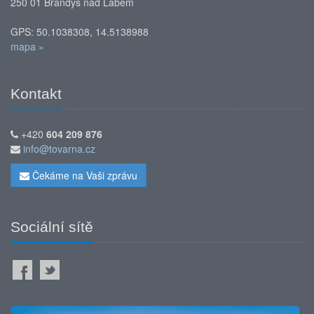
250 01 Brandýs nad Labem
GPS: 50.1038308, 14.5138988
mapa »
Kontakt
+420
604 209 876
info@tovarna.cz
Čekáme na Vaši zprávu
Sociální sítě