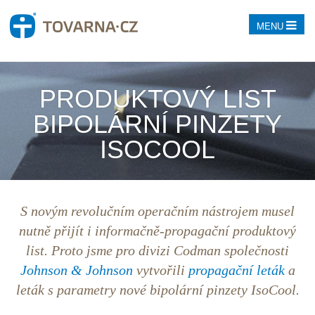
MENU
PRODUKTOVÝ LIST
BIPOLÁRNÍ PINZETY
ISOCOOL
S novým revolučním operačním nástrojem musel
nutně přijít i informačně-propagační
produktový
list
. Proto jsme pro divizi Codman společnosti
Johnson & Johnson
vytvořili
propagační leták
a
leták s parametry nové bipolární pinzety IsoCool.