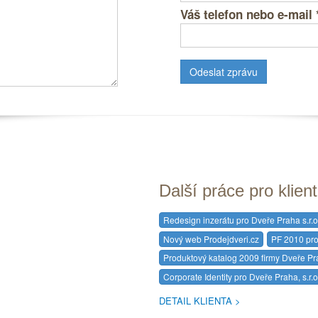
Váš telefon nebo e-mail
Další práce pro klien
Redesign inzerátu pro Dveře Praha s.r.o
Nový web Prodejdveri.cz
PF 2010 pro
Produktový katalog 2009 firmy Dveře Pra
Corporate Identity pro Dveře Praha, s.r.o
DETAIL KLIENTA