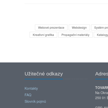
Webové prezentace
Webdesign
Systém pr
Kreativní grafika
Propagační materiály
Katalogy
Užitečné odkazy
Adre
TOVAR
Kontakty
Na Okra
FAQ
250 01 
Slovník pojmů
GPS: 50