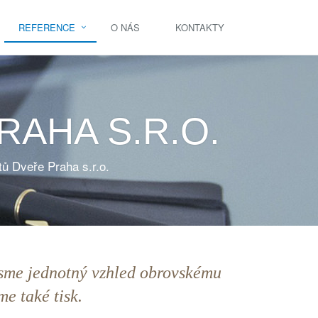
REFERENCE
O NÁS
KONTAKTY
AHA S.R.O.
ů Dveře Praha s.r.o.
sme jednotný vzhled obrovskému
e také tisk.