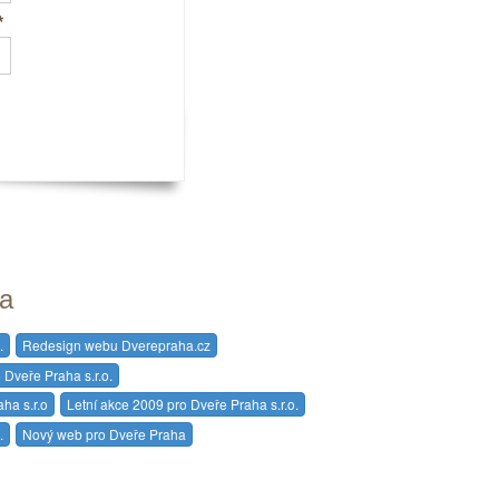
*
ta
.
Redesign webu Dverepraha.cz
 Dveře Praha s.r.o.
ha s.r.o
Letní akce 2009 pro Dveře Praha s.r.o.
.
Nový web pro Dveře Praha