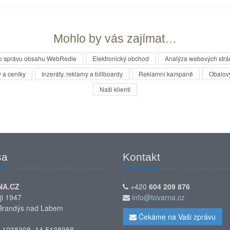
Mohlo by vás zajímat…
o správu obsahu WebRedie
Elektronický obchod
Analýza webových strá
 a ceníky
Inzeráty, reklamy a billboardy
Reklamní kampaně
Obalov
Naši klienti
sa
Kontakt
NA.CZ
+420
604 209 876
ji 1947
info@tovarna.cz
Brandýs nad Labem
Čekáme na Vaši zprávu
.1038308, 14.5138988