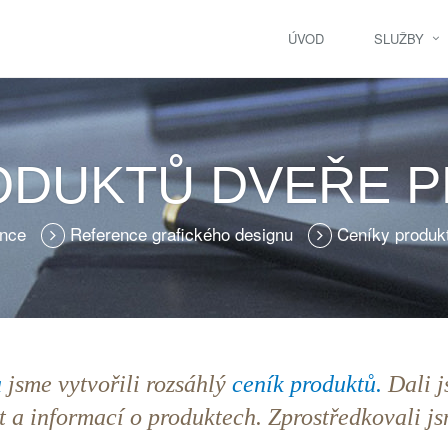
ÚVOD
SLUŽBY
ODUKTŮ DVEŘE PR
ence
Reference grafického designu
Ceníky produkt
a
jsme vytvořili rozsáhlý
ceník produktů.
Dali j
t a informací o produktech. Zprostředkovali jsm