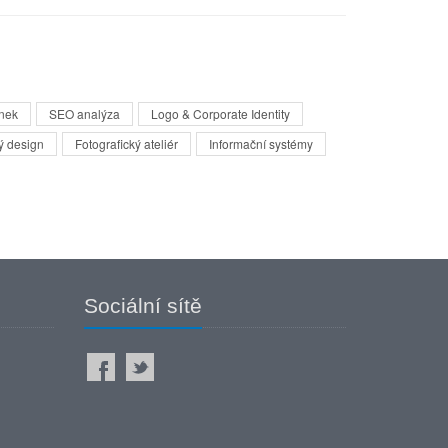
nek
SEO analýza
Logo & Corporate Identity
ý design
Fotografický ateliér
Informační systémy
Sociální sítě