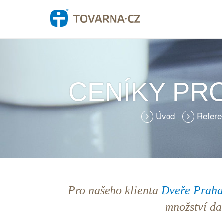
CENÍKY PR
Úvod
Refer
Pro našeho klienta
Dveře Prah
množství da