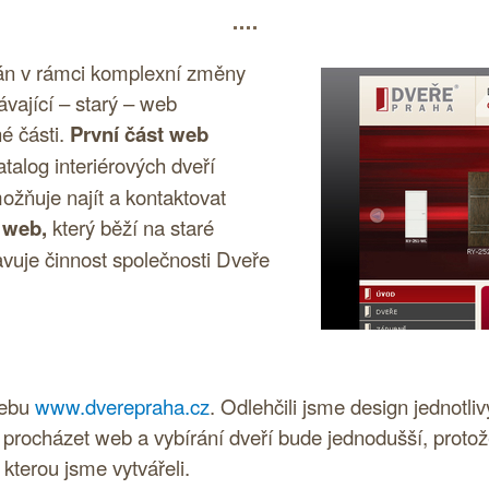
án v rámci komplexní změny
ávající – starý – web
é části.
První část web
talog interiérových dveří
ožňuje najít a kontaktovat
 web,
který běží na staré
tavuje činnost společnosti Dveře
webu
www.dverepraha.cz
. Odlehčili jsme design jednotliv
i procházet web a vybírání dveří bude jednodušší, protože
kterou jsme vytvářeli.