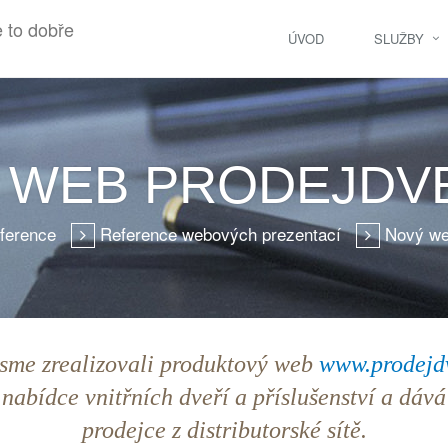
ÚVOD
SLUŽBY
 WEB PRODEJDVE
ference
Reference webových prezentací
Nový we
sme zrealizovali produktový web
www.prodejdv
nabídce vnitřních dveří a příslušenství a dáv
prodejce z distributorské sítě.