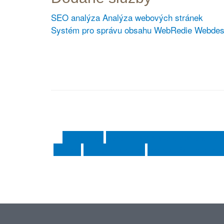
SEO analýza
Analýza webových stránek
Systém pro správu obsahu WebRedie
Webdes
Webdesign
Systém pro správu obsahu We
Identity
Kreativní grafika
Propagační materiál