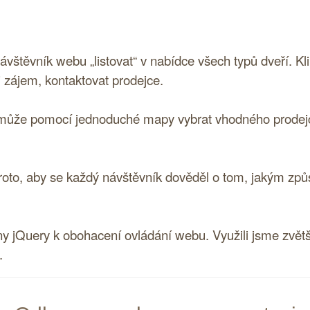
ávštěvník webu „listovat“ v nabídce všech typů dveří. Kl
i zájem, kontaktovat prodejce.
 může pomocí jednoduché mapy vybrat vhodného prodejce
roto, aby se každý návštěvník dověděl o tom, jakým způ
vny
jQuery
k obohacení ovládání webu. Využili jsme zvětš
.