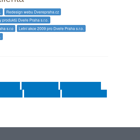
.
Redesign webu Dverepraha.cz
 produktů Dveře Praha s.r.o.
ha s.r.o
Letní akce 2009 pro Dveře Praha s.r.o.
.
 analýza
Grafický design
Logo & Corporate
 kampaně
Obalový design
Fotografický ateliér