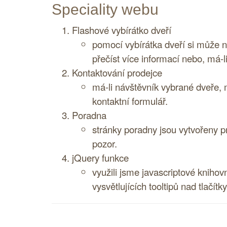
Speciality webu
Flashové vybírátko dveří
pomocí vybírátka dveří si může n
přečíst více informací nebo, má-l
Kontaktování prodejce
má-li návštěvník vybrané dveře,
kontaktní formulář.
Poradna
stránky poradny jsou vytvořeny p
pozor.
jQuery
funkce
využili jsme javascriptové kniho
vysvětlujících tooltipů nad tlačítky