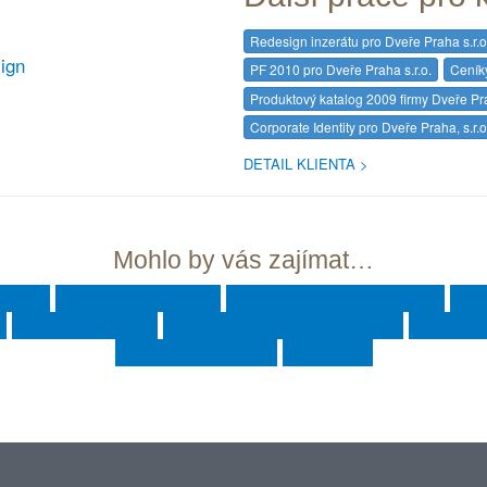
Redesign inzerátu pro Dveře Praha s.r.o
ign
PF 2010 pro Dveře Praha s.r.o.
Ceníky
Produktový katalog 2009 firmy Dveře Pra
Corporate Identity pro Dveře Praha, s.r.o
DETAIL KLIENTA
Mohlo by vás zajímat…
bRedie
Elektronický obchod
Analýza webových stránek
SEO
y
Katalogy a ceníky
Inzeráty, reklamy a billboardy
Reklamní
Informační systémy
Naši klienti