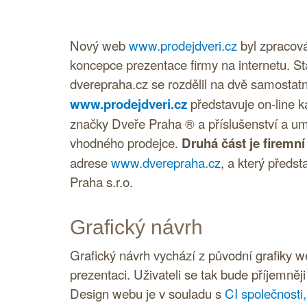
Nový web
www.prodejdveri.cz
byl zpracov
koncepce prezentace firmy na internetu. St
dverepraha.cz se rozdělil na dvě samostatn
www.prodejdveri.cz
představuje on-line ka
značky Dveře Praha ® a příslušenství a um
vhodného prodejce.
Druhá část je firemní
adrese
www.dverepraha.cz
, a který předs
Praha s.r.o.
Grafický návrh
Grafický návrh vychází z původní grafiky 
prezentaci. Uživateli se tak bude příjemněj
Design webu je v souladu s
CI společnosti,