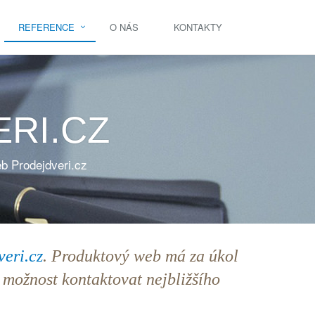
REFERENCE
O NÁS
KONTAKTY
RI.CZ
b Prodejdveri.cz
eri.cz
. Produktový web má za úkol
á možnost kontaktovat nejbližšího