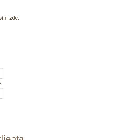
sím zde:
*
lienta