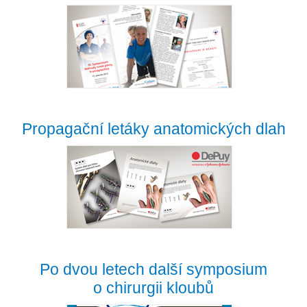
Propagační letáky anatomických dlah
Po dvou letech další symposium
o chirurgii kloubů