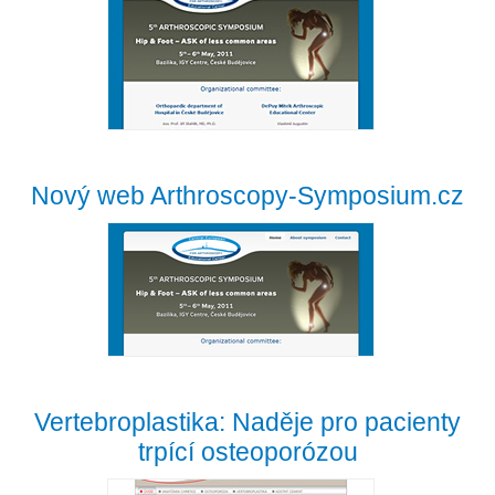
Nový web Arthroscopy-Symposium.cz
Vertebroplastika: Naděje pro pacienty
trpící osteoporózou