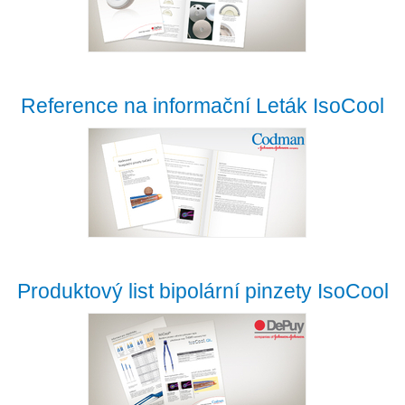
Reference na informační Leták IsoCool
Produktový list bipolární pinzety IsoCool