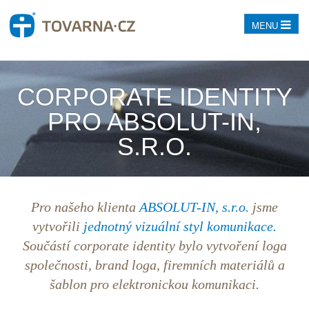
MENU
CORPORATE IDENTITY
PRO ABSOLUT-IN,
S.R.O.
Pro našeho klienta
ABSOLUT-IN, s.r.o.
jsme
vytvořili
jednotný vizuální styl komunikace.
Součástí
corporate identity
bylo vytvoření
loga
společnosti, brand
loga
, firemních materiálů a
šablon pro elektronickou komunikaci.