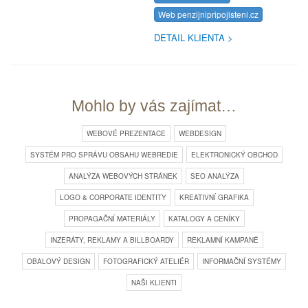
Web penzijnipripo­jisteni.cz
DETAIL KLIENTA
Mohlo by vás zajímat…
WEBOVÉ PREZENTACE
WEBDESIGN
SYSTÉM PRO SPRÁVU OBSAHU WEBREDIE
ELEKTRONICKÝ OBCHOD
ANALÝZA WEBOVÝCH STRÁNEK
SEO ANALÝZA
LOGO & CORPORATE IDENTITY
KREATIVNÍ GRAFIKA
PROPAGAČNÍ MATERIÁLY
KATALOGY A CENÍKY
INZERÁTY, REKLAMY A BILLBOARDY
REKLAMNÍ KAMPANĚ
OBALOVÝ DESIGN
FOTOGRAFICKÝ ATELIÉR
INFORMAČNÍ SYSTÉMY
NAŠI KLIENTI