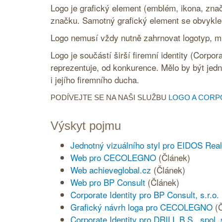
Logo je grafický element (emblém, ikona, zna
značku. Samotný grafický element se obvykle
Logo nemusí vždy nutně zahrnovat logotyp, m
Logo je součástí širší
firemní identity
(
Corpora
reprezentuje, od konkurence. Mělo by být jed
i jejího firemního ducha.
PODÍVEJTE SE NA NAŠI SLUŽBU
LOGO A CORP
Výskyt pojmu
Jednotný vizuálního styl pro EIDOS Real
Web pro CECOLEGNO
(Článek)
Web achieveglobal.cz
(Článek)
Web pro BP Consult
(Článek)
Corporate Identity pro BP Consult, s.r.o.
Grafický návrh loga pro CECOLEGNO
(
Corporate Identity pro DRILL B.S., spol. s