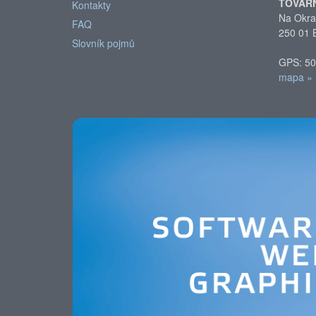
TOVAR
Kontakty
Na Okra
FAQ
250 01 
Slovník pojmů
GPS: 50
mapa »