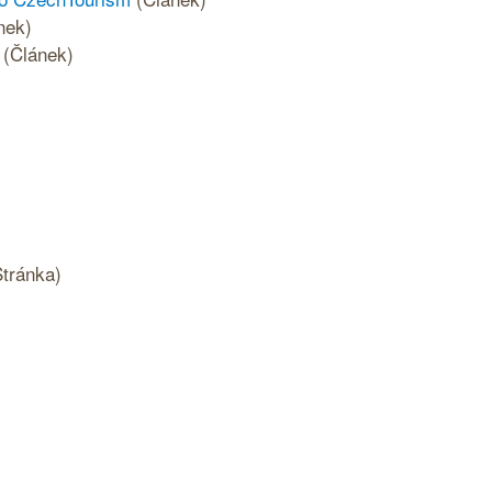
nek)
(Článek)
Stránka)