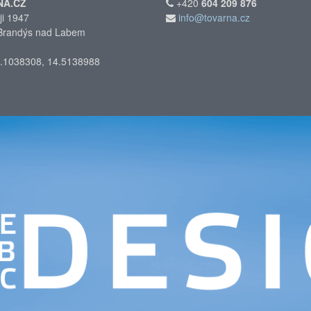
NA.CZ
+420
604 209 876
ji 1947
info@tovarna.cz
Brandýs nad Labem
.1038308, 14.5138988