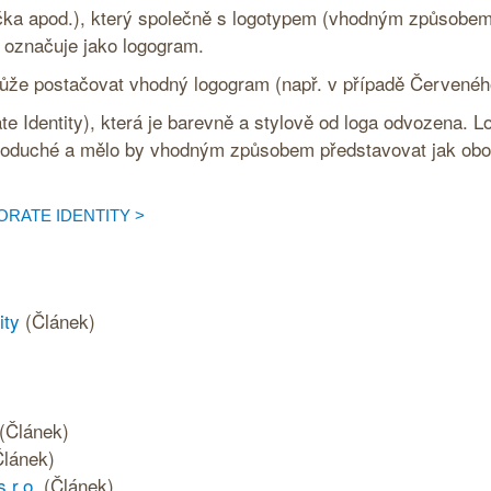
čka apod.), který společně s logotypem (vhodným způsobem 
 označuje jako logogram.
ůže postačovat vhodný logogram (např. v případě Červeného
te Identity
), která je barevně a stylově od loga odvozena. L
noduché a mělo by vhodným způsobem představovat jak obor 
ORATE IDENTITY
ity
(Článek)
(Článek)
Článek)
 r.o.
(Článek)