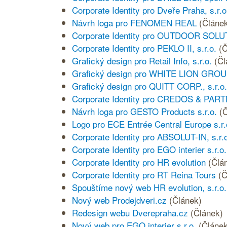
Corporate Identity pro Dveře Praha, s.r.o
Návrh loga pro FENOMEN REAL
(Článe
Corporate Identity pro OUTDOOR SOLUT
Corporate Identity pro PEKLO II, s.r.o.
(Č
Grafický design pro Retail Info, s.r.o.
(Čl
Grafický design pro WHITE LION GROUP,
Grafický design pro QUITT CORP., s.r.o.
Corporate Identity pro CREDOS & PART
Návrh loga pro GESTO Products s.r.o.
(
Logo pro ECE Entrée Central Europe s.r.
Corporate Identity pro ABSOLUT-IN, s.r.
Corporate Identity pro EGO interier s.r.o.
Corporate Identity pro HR evolution
(Člá
Corporate Identity pro RT Reina Tours
(Č
Spouštíme nový web HR evolution, s.r.o.
Nový web Prodejdveri.cz
(Článek)
Redesign webu Dverepraha.cz
(Článek)
Nový web pro EGO interier s.r.o.
(Článek