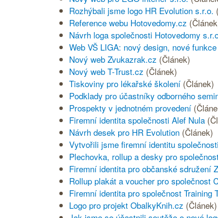
Rozhýbali jsme logo HR Evolution s.r.o.
Reference webu Hotovedomy.cz
(Článek
Návrh loga společnosti Hotovedomy s.r.o
Web VŠ LIGA: nový design, nové funkce
Nový web Zvukazrak.cz
(Článek)
Nový web T-Trust.cz
(Článek)
Tiskoviny pro lékařské školení
(Článek)
Podklady pro účastníky odborného semi
Prospekty v jednotném provedení
(Článe
Firemní identita společnosti Alef Nula
(Č
Návrh desek pro HR Evolution
(Článek)
Vytvořili jsme firemní identitu společnos
Plechovka, rollup a desky pro společn
Firemní identita pro občanské sdružení 
Rollup plakát a voucher pro společnost 
Firemní identita pro společnost Training 
Logo pro projekt ObalkyKnih.cz
(Článek)
Jak jsme se účastnili soutěže o nové l