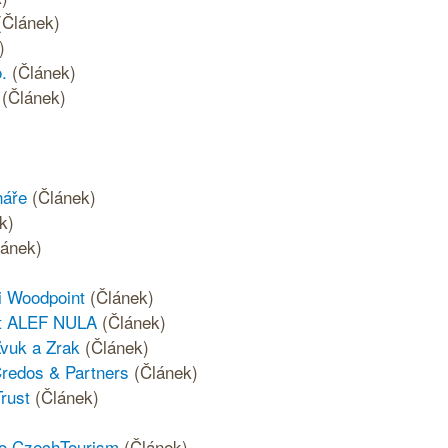
(Článek)
)
.
(Článek)
(Článek)
náře
(Článek)
k)
lánek)
ti Woodpoint
(Článek)
ost ALEF NULA
(Článek)
Zvuk a Zrak
(Článek)
Credos & Partners
(Článek)
Trust
(Článek)
ogo CzechTourism
(Článek)