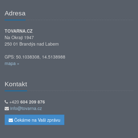
Adresa
TOVARNA.CZ
Na Okraji 1947
250 01 Brandýs nad Labem
GPS: 50.1038308, 14.5138988
mapa »
Kontakt
+420
604 209 876
info@tovarna.cz
Čekáme na Vaši zprávu