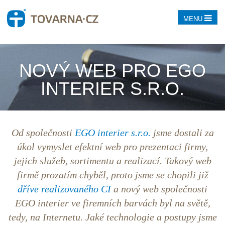
MENU
NOVÝ WEB PRO EGO
INTERIER S.R.O.
Od společnosti
EGO interier s.r.o.
jsme dostali za
úkol vymyslet efektní web pro prezentaci firmy,
jejich služeb, sortimentu a realizací. Takový web
firmě prozatím chyběl, proto jsme se chopili již
dříve realizovaného CI
a nový web společnosti
EGO interier ve firemních barvách byl na světě,
tedy, na Internetu. Jaké technologie a postupy jsme