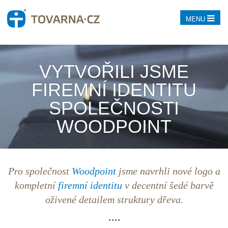
MENU
VYTVOŘILI JSME
FIREMNÍ IDENTITU
SPOLEČNOSTI
WOODPOINT
Pro společnost
Woodpoint
jsme navrhli nové
logo
a
kompletní
firemní identitu
v decentní šedé barvě
oživené detailem struktury dřeva.