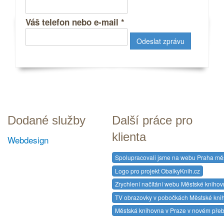
Váš telefon nebo e-mail
*
Dodané služby
Další práce pro
klienta
Webdesign
Spolupracovali jsme na webu Praha měst
Logo pro projekt ObalkyKnih.cz
Zrychlení načítání webu Městské knihov
TV obrazovky v pobočkách Městské kni
Městská knihovna v Praze v novém pře