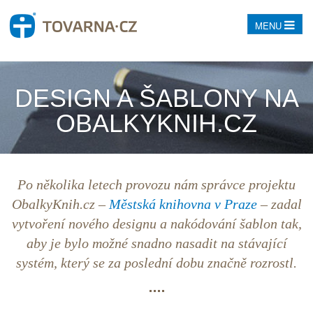
MENU
DESIGN A ŠABLONY NA
OBALKYKNIH.CZ
Po několika letech provozu nám správce projektu
ObalkyKnih.cz –
Městská knihovna v Praze
– zadal
vytvoření
nového designu
a
nakódování šablon
tak,
aby je bylo možné snadno nasadit na stávající
systém, který se za poslední dobu značně rozrostl.