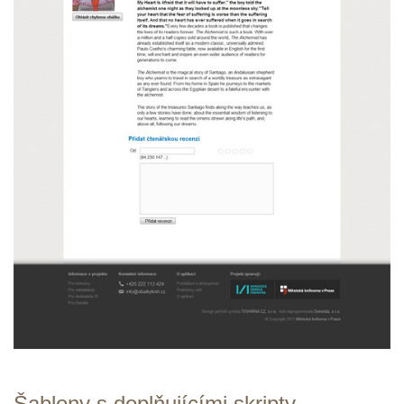
Šablony s doplňujícími skripty