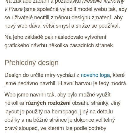
Na základě zadání a požadavků
Městské knihovny
v Praze
jsme společně vyladili model webu tak, aby
se uživatelé necítili změnou designu zmatení, aby
nový web dával větší smysl a snáze se používal.
Na jeho základě pak následovalo vytvoření
grafického návrhu několika zásadních stránek.
Přehledný design
Design do určité míry vychází z
nového loga
, které
jsme nedávno navrhli. Hlavní barvou je tedy modrá.
Web jsme navrhli tak, aby bylo možné využít
několika
různých rozložení
obsahu stránky. Jiný
layout je použitý na homepage, jiný na detailu
obálky a na běžné stránce je dokonce volitelný
pravý sloupec, ve kterém lze podle potřeby