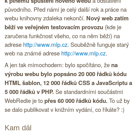
k plnému spuštění nového webu
a odstavení
původního. Před námi je celý další rok a práce na
webu knihovny zdaleka nekončí.
Nový web zatím
běží ve veřejném testovacím provozu
(kde je
zaručena funkčnost všeho, co na něm běží) na
adrese
http://www.mlp.cz
. Souběžně funguje starý
web na známé adrese
http://www.mlp.cz
.
A jen tak mimochodem: bylo spočítáno, že
na
výrobu webu bylo popsáno 20 000 řádků kódu
HTML
šablon, 12 000 řádků
CSS
a
JavaScriptu
a
5 000 řádků v
PHP
.
Se standardními součástmi
WebRedie je to
přes 60 000 řádků kódu.
To už by
se dalo publikovat v knižním vydání, co říkáte? :)
Kam dál