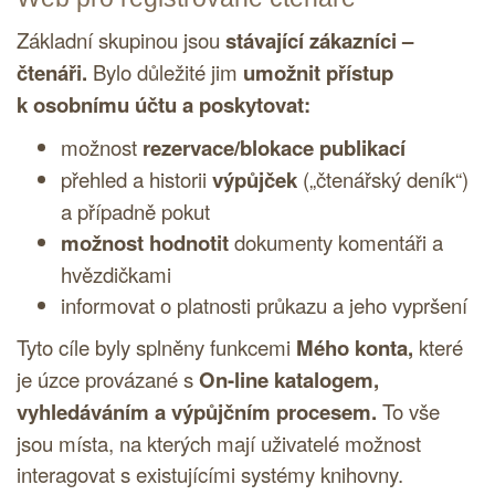
Základní skupinou jsou
stávající zákazníci –
čtenáři.
Bylo důležité jim
umožnit přístup
k osobnímu účtu a poskytovat:
možnost
rezervace/blokace publikací
přehled a historii
výpůjček
(„čtenářský deník“)
a případně pokut
možnost hodnotit
dokumenty komentáři a
hvězdičkami
informovat o platnosti průkazu a jeho vypršení
Tyto cíle byly splněny funkcemi
Mého konta,
které
je úzce provázané s
On-line katalogem,
vyhledáváním a výpůjčním procesem.
To vše
jsou místa, na kterých mají uživatelé možnost
interagovat s existujícími systémy knihovny.