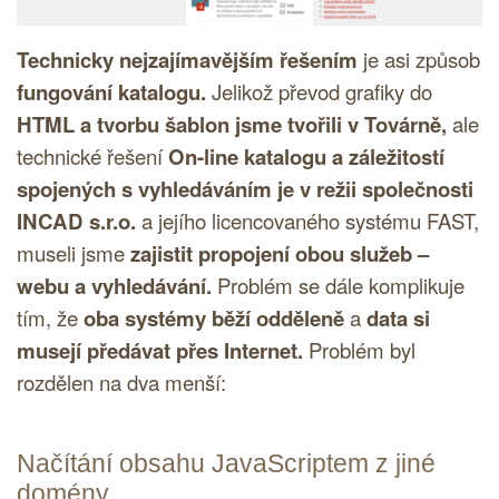
Technicky nejzajímavějším řešením
je asi způsob
fungování katalogu.
Jelikož převod grafiky do
HTML
a tvorbu šablon jsme tvořili v Továrně,
ale
technické řešení
On-line katalogu a záležitostí
spojených s vyhledáváním je v režii společnosti
INCAD s.r.o.
a jejího licencovaného systému FAST,
museli jsme
zajistit propojení obou služeb –
webu a vyhledávání.
Problém se dále komplikuje
tím, že
oba systémy běží odděleně
a
data si
musejí předávat přes Internet.
Problém byl
rozdělen na dva menší:
Načítání obsahu
JavaScriptem
z jiné
domény