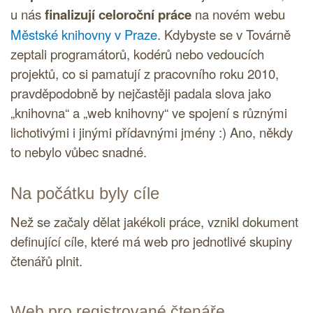
u nás
finalizují celoroční práce
na novém webu
Městské knihovny v Praze
. Kdybyste se v Továrně
zeptali programátorů, kodérů nebo vedoucích
projektů, co si pamatují z pracovního roku 2010,
pravděpodobně by nejčastěji padala slova jako
„knihovna“ a „web knihovny“ ve spojení s různými
lichotivými i jinými přídavnými jmény :) Ano, někdy
to nebylo vůbec snadné.
Na počátku byly cíle
Než se začaly dělat jakékoli práce, vznikl dokument
definující cíle, které má web pro jednotlivé skupiny
čtenářů plnit.
Web pro registrované čtenáře