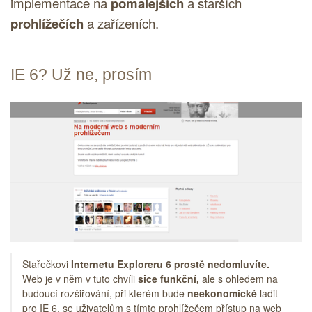
implementace na
pomalejších
a starších
prohlížečích
a zařízeních.
IE 6? Už ne, prosím
Stařečkovi
Internetu Exploreru 6 prostě nedomluvíte.
Web je v něm v tuto chvíli
sice funkční,
ale s ohledem na
budoucí rozšiřování, při kterém bude
neekonomické
ladit
pro IE 6, se uživatelům s tímto prohlížečem přístup na web