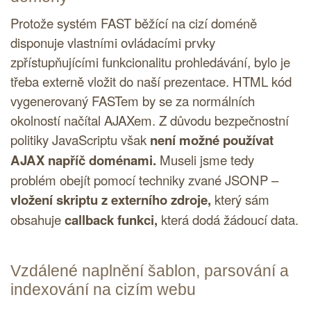
Protože systém FAST běžící na cizí doméně
disponuje vlastními ovládacími prvky
zpřístupňujícími funkcionalitu prohledávání, bylo je
třeba externě vložit do naší prezentace.
HTML
kód
vygenerovaný FASTem by se za normálních
okolností načítal
AJAXem
. Z důvodu bezpečnostní
politiky
JavaScriptu
však
není možné používat
AJAX
napříč doménami.
Museli jsme tedy
problém obejít pomocí techniky zvané JSONP –
vložení skriptu z externího zdroje,
který sám
obsahuje
callback funkci,
která dodá žádoucí data.
Vzdálené naplnění šablon, parsování a
indexování na cizím webu