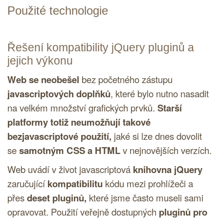
Použité technologie
Řešení kompatibility
jQuery
pluginů a
jejich výkonu
Web se neobešel
bez početného zástupu
javascriptových doplňků
, které bylo nutno nasadit
na velkém množství grafických prvků.
Starší
platformy totiž neumožňují takové
bezjavascriptové použití,
jaké si lze dnes dovolit
se
samotným
CSS
a
HTML
v nejnovějších verzích.
Web uvádí v život javascriptová
knihovna
jQuery
zaručující
kompatibilitu
kódu mezi prohlížeči a
přes
deset pluginů,
které jsme často museli sami
opravovat. Použití veřejně dostupných
pluginů pro