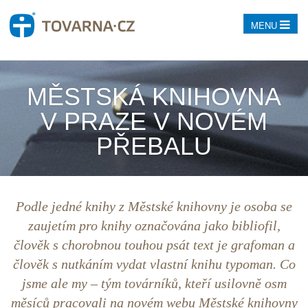
MENU
MĚSTSKÁ KNIHOVNA
V PRAZE V NOVÉM
PŘEBALU
Podle jedné knihy z Městské knihovny je osoba se
zaujetím pro knihy označována jako bibliofil,
člověk s chorobnou touhou psát text je grafoman a
člověk s nutkáním vydat vlastní knihu typoman. Co
jsme ale my – tým továrníků, kteří usilovně osm
měsíců pracovali na novém webu Městské knihovny