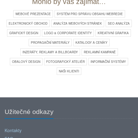
Mohlo by vás zajímat…
WEBOVÉ PREZENTACE
SYSTÉM PRO SPRÁVU OBSAHU WEBREDIE
ELEKTRONICKÝ OBCHOD
ANALÝZA WEBOVÝCH STRÁNEK
SEO ANALÝZA
GRAFICKÝ DESIGN
LOGO & CORPORATE IDENTITY
KREATIVNÍ GRAFIKA
PROPAGAČNÍ MATERIÁLY
KATALOGY A CENÍKY
INZERÁTY, REKLAMY A BILLBOARDY
REKLAMNÍ KAMPANĚ
OBALOVÝ DESIGN
FOTOGRAFICKÝ ATELIÉR
INFORMAČNÍ SYSTÉMY
NAŠI KLIENTI
Užitečné odkazy
Kontakty