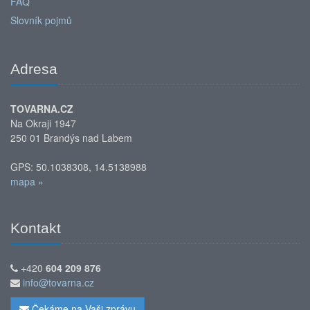
FAQ
Slovník pojmů
Adresa
TOVARNA.CZ
Na Okraji 1947
250 01 Brandýs nad Labem
GPS: 50.1038308, 14.5138988
mapa »
Kontakt
+420
604 209 876
info@tovarna.cz
Čekáme na Vaši zprávu