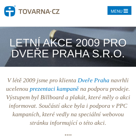
MENU
LETNÍ AKCE 2009 PRO
DVEŘE PRAHA S.R.O.
V létě 2009 jsme pro klienta
Dveře Praha
navrhli
ucelenou
prezentaci kampaně
na podporu prodeje.
Výstupem byl Billboard a plakát, které měly o akci
informovat. Součástí akce byla i podpora v
PPC
kampaních, které vedly na speciální webovou
stránku informující o této akci.