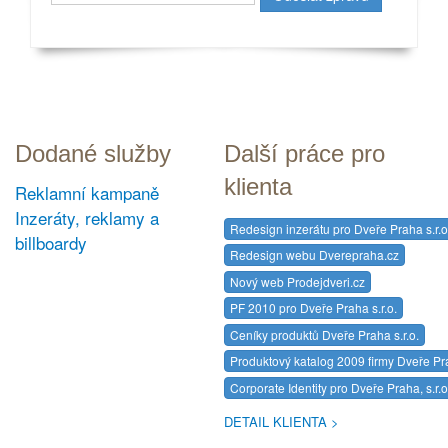
Dodané služby
Další práce pro
klienta
Reklamní kampaně
Inzeráty, reklamy a
Redesign inzerátu pro Dveře Praha s.r.o
billboardy
Redesign webu Dverepraha.cz
Nový web Prodejdveri.cz
PF 2010 pro Dveře Praha s.r.o.
Ceníky produktů Dveře Praha s.r.o.
Produktový katalog 2009 firmy Dveře Pra
Corporate Identity pro Dveře Praha, s.r.o
DETAIL KLIENTA