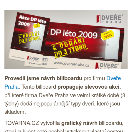
Provedli jsme návrh billboardu
pro firmu
Dveře
Praha
. Tento billboard
propaguje slevovou akci,
při které firma Dveře Praha ve velmi krátké době (3
týdny) dodá nejpopulárnější typy dveří, které jsou
skladem.
TOVARNA.CZ vytvořila
grafický návrh
billboardu,
který si klient poté nechal vytisknout vlastní cestou.