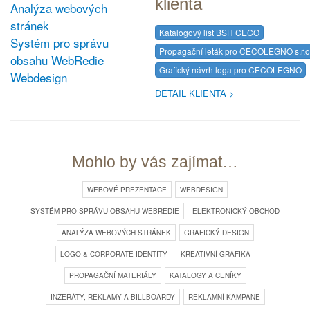
klienta
Analýza webových
stránek
Katalogový list BSH CECO
Systém pro správu
Propagační leták pro CECOLEGNO s.r.o
obsahu WebRedie
Grafický návrh loga pro CECOLEGNO
Webdesign
DETAIL KLIENTA
Mohlo by vás zajímat…
WEBOVÉ PREZENTACE
WEBDESIGN
SYSTÉM PRO SPRÁVU OBSAHU WEBREDIE
ELEKTRONICKÝ OBCHOD
ANALÝZA WEBOVÝCH STRÁNEK
GRAFICKÝ DESIGN
LOGO & CORPORATE IDENTITY
KREATIVNÍ GRAFIKA
PROPAGAČNÍ MATERIÁLY
KATALOGY A CENÍKY
INZERÁTY, REKLAMY A BILLBOARDY
REKLAMNÍ KAMPANĚ