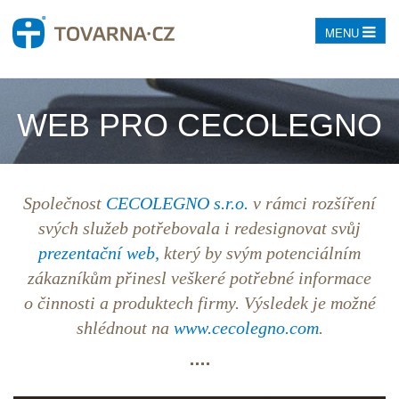
MENU
WEB PRO CECOLEGNO
Společnost
CECOLEGNO s.r.o.
v rámci rozšíření
svých služeb potřebovala i redesignovat svůj
prezentační web,
který by svým potenciálním
zákazníkům přinesl veškeré potřebné informace
o činnosti a produktech firmy. Výsledek je možné
shlédnout na
www.cecolegno.com
.