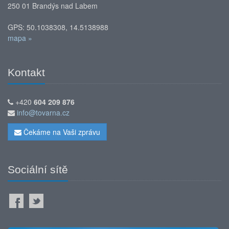
250 01 Brandýs nad Labem
GPS: 50.1038308, 14.5138988
mapa »
Kontakt
+420
604 209 876
info@tovarna.cz
Čekáme na Vaši zprávu
Sociální sítě