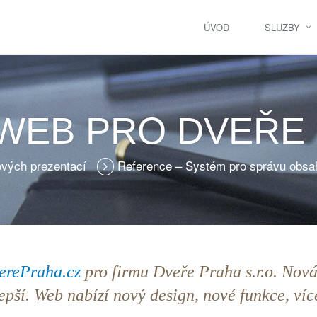
ÚVOD
SLUŽBY
WEB PRO DVEŘE
vých prezentací
Reference – Systém pro správu obs
erePraha.cz
pro firmu Dveře Praha s.r.o. Nov
epší. Web nabízí nový design, nové funkce, víc