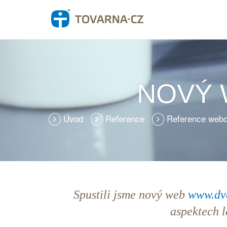
NOVÝ 
Úvod
Reference
Reference webo
Spustili jsme nový web
www.dv
aspektech l