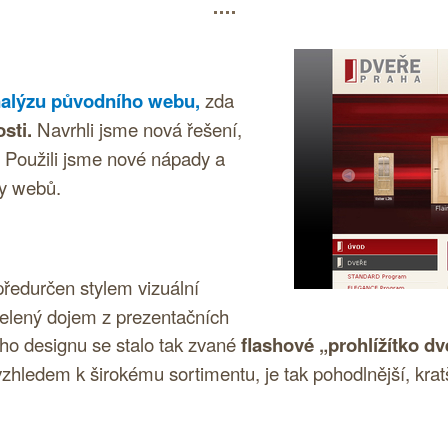
alýzu původního webu,
zda
sti.
Navrhli jsme nová řešení,
Použili jsme nové nápady a
by webů.
předurčen stylem vizuální
celený dojem z prezentačních
ého designu se stalo tak zvané
flashové „prohlížítko dve
 vzhledem k širokému sortimentu, je tak pohodlnější, kratš