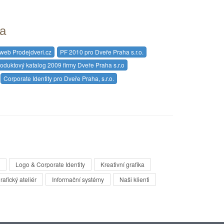
ta
web Prodejdveri.cz
PF 2010 pro Dveře Praha s.r.o.
oduktový katalog 2009 firmy Dveře Praha s.r.o
Corporate Identity pro Dveře Praha, s.r.o.
Logo & Corporate Identity
Kreativní grafika
rafický ateliér
Informační systémy
Naši klienti