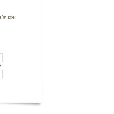
sím zde:
*