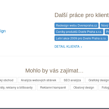
Další práce pro klien
Redesign webu Dverepraha.cz
Nový 
ign
Ceníky produktů Dveře Praha s.r.o.
Pr
Letní akce 2009 pro Dveře Praha s.r.o.
DETAIL KLIENTA
Mohlo by vás zajímat…
cký obchod
Analýza webových stránek
SEO analýza
Grafický design
ráty, reklamy a billboardy
Reklamní kampaně
Obalový design
Fotog