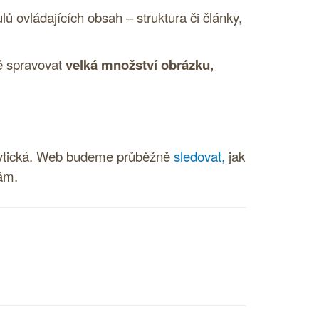
vládajících obsah – struktura či články,
ě spravovat
velká množství obrázku,
alytická. Web budeme průběžně
sledovat,
jak
bám.