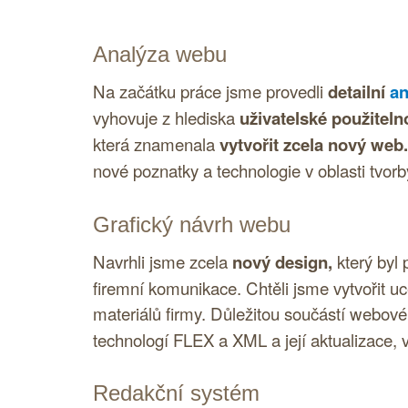
Analýza webu
Na začátku práce jsme provedli
detailní
an
vyhovuje z hlediska
uživatelské použitelno
která znamenala
vytvořit zcela nový web.
nové poznatky a technologie v oblasti tvor
Grafický návrh webu
Navrhli jsme zcela
nový design,
který byl 
firemní komunikace. Chtěli jsme vytvořit u
materiálů firmy. Důležitou součástí webov
technologí
FLEX
a
XML
a její aktualizace,
Redakční systém