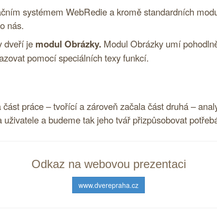
čním systémem WebRedie a kromě standardních modulů o
 o nás.
 dveří je
modul Obrázky.
Modul Obrázky umí pohodln
azovat pomocí speciálních texy funkcí.
část práce – tvořící a zároveň začala část druhá – an
a uživatele a budeme tak jeho tvář přizpůsobovat potře
Odkaz na webovou prezentaci
www.dverepraha.cz