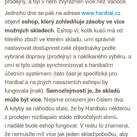
prodejny, a byl v něm zvýrazněn více než Vánoce.
Jednoho dne se pak na adrese
www.hanibal.cz
objevil
eshop, který zohledňuje zásoby ve více
možných skladech
. Eshop ví, kolik kusů má od
kterého zboží ve kterém skladu, umí správně
nastavovat dostupnost celé objednávky podle
vybrané dopravy (prodejny) a naklikaného výběru, a
umí si tyto údaje synchronizovat s hanibalím
účetním systémem (tato část je specifická pro
Hanibal a na jiných nasazeních eshopu by
fungovala jinak).
Samozřejmostí je, že skladů
může být více.
Nejsme omezeni jen číslem dva.
A kdyby se náhodou stalo, že by Hanibalu některou
z prodejen rozšlapalo stádo zdivočelých slonů,
i nadále bude eshop fungovat. V reálu to znamená,
že nemusíte mít více jak jeden sklad/pobočku, aby