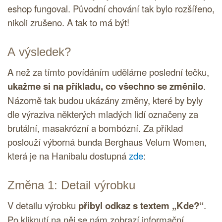
eshop fungoval. Původní chování tak bylo rozšířeno,
nikoli zrušeno. A tak to má být!
A výsledek?
A než za tímto povídáním uděláme poslední tečku,
ukažme si na příkladu, co všechno se změnilo
.
Názorně tak budou ukázány změny, které by byly
dle výraziva některých mladých lidí označeny za
brutální, masakrózní a bombózní. Za příklad
poslouží výborná bunda Berghaus Velum Women,
která je na Hanibalu dostupná
zde
:
Změna 1: Detail výrobku
V detailu výrobku
přibyl odkaz s textem „Kde?“
.
Po kliknutí na něj se nám zobrazí informační