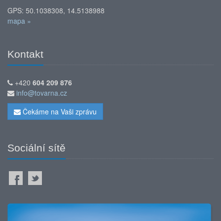
GPS: 50.1038308, 14.5138988
mapa »
Kontakt
+420
604 209 876
info@tovarna.cz
Čekáme na Vaši zprávu
Sociální sítě