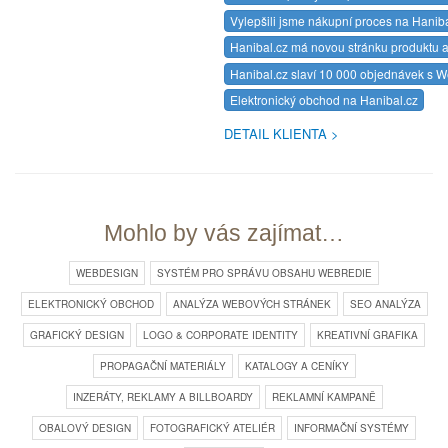
Vylepšili jsme nákupní proces na Haniba
Hanibal.cz má novou stránku produktu a
Hanibal.cz slaví 10 000 objednávek s
Elektronický obchod na Hanibal.cz
DETAIL KLIENTA
Mohlo by vás zajímat…
WEBDESIGN
SYSTÉM PRO SPRÁVU OBSAHU WEBREDIE
ELEKTRONICKÝ OBCHOD
ANALÝZA WEBOVÝCH STRÁNEK
SEO ANALÝZA
GRAFICKÝ DESIGN
LOGO & CORPORATE IDENTITY
KREATIVNÍ GRAFIKA
PROPAGAČNÍ MATERIÁLY
KATALOGY A CENÍKY
INZERÁTY, REKLAMY A BILLBOARDY
REKLAMNÍ KAMPANĚ
OBALOVÝ DESIGN
FOTOGRAFICKÝ ATELIÉR
INFORMAČNÍ SYSTÉMY