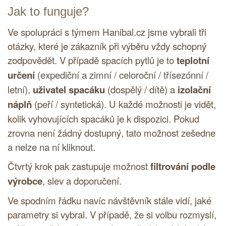
Jak to funguje?
Ve spolupráci s týmem Hanibal.cz jsme vybrali tři
otázky, které je zákazník při výběru vždy schopný
zodpovědět. V případě spacích pytlů je to
teplotní
určení
(expediční a zimní / celoroční / třísezónní /
letní),
uživatel spacáku
(dospělý / dítě) a
izolační
náplň
(peří / syntetická). U každé možnosti je vidět,
kolik vyhovujících spacáků je k dispozici. Pokud
zrovna není žádný dostupný, tato možnost zešedne
a nelze na ní kliknout.
Čtvrtý krok pak zastupuje možnost
filtrování podle
výrobce
, slev a doporučení.
Ve spodním řádku navíc návštěvník stále vidí, jaké
parametry si vybral. V případě, že si volbu rozmyslí,