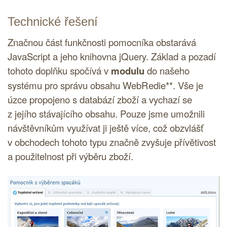
Technické řešení
Značnou část funkčnosti pomocníka obstarává
JavaScript
a jeho knihovna
jQuery
. Základ a pozadí
tohoto doplňku spočívá v
modulu
do našeho
systému pro správu obsahu WebRedie**. Vše je
úzce propojeno s databází zboží a vychazí se
z jejího stávajícího obsahu. Pouze jsme umožnili
návštěvníkům využívat ji ještě více, což obzvlášť
v obchodech tohoto typu značně zvyšuje přívětivost
a
použitelnost
při výběru zboží.