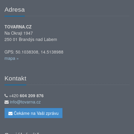
Adresa
TOVARNA.CZ
Na Okraji 1947
250 01 Brandýs nad Labem
GPS: 50.1038308, 14.5138988
mapa »
Kontakt
+420
604 209 876
info@tovarna.cz
Čekáme na Vaši zprávu