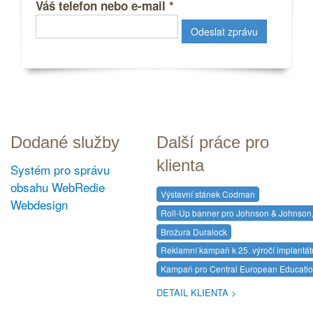
Váš telefon nebo e-mail
*
Dodané služby
Další práce pro
klienta
Systém pro správu
obsahu WebRedie
Výstavní stánek Codman
Webdesign
Roll-Up banner pro Johnson & Johnson, 
Brožura Duralock
Reklamní kampaň k 25. výročí implantá
Kampaň pro Central European Education
DETAIL KLIENTA