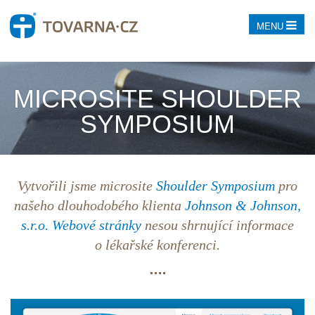
MENU
MICROSITE SHOULDER
SYMPOSIUM
Vytvořili jsme microsite
Shoulder Symposium
pro
našeho dlouhodobého klienta
Johnson & Johnson,
s.r.o.
Webové stránky
nesou shrnující informace
o lékařské konferenci.