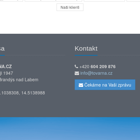
Naši klienti
sa
Kontakt
NA.CZ
+420
604 209 876
ji 1947
info@tovarna.cz
Brandýs nad Labem
Čekáme na Vaši zprávu
.1038308, 14.5138988