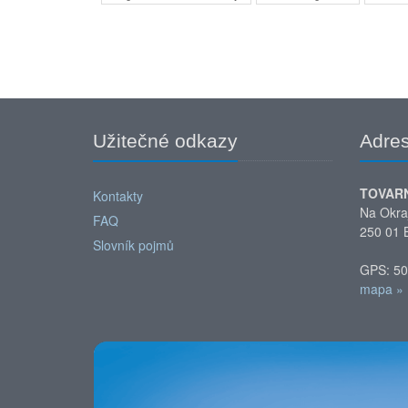
Užitečné odkazy
Adre
TOVAR
Kontakty
Na Okra
FAQ
250 01 
Slovník pojmů
GPS: 50
mapa »