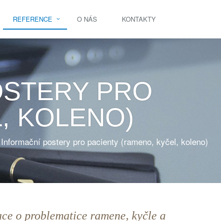
REFERENCE
O NÁS
KONTAKTY
OSTERY PRO
, KOLENO)
Informační postery pro pacienty (rameno, kyčel, koleno)
ace o problematice ramene, kyčle a