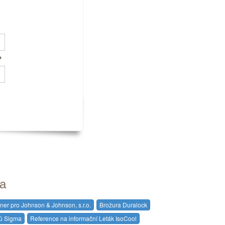
*
ta
ner pro Johnson & Johnson, s.r.o.
Brožura Duralock
tů Sigma
Reference na informační Leták IsoCool