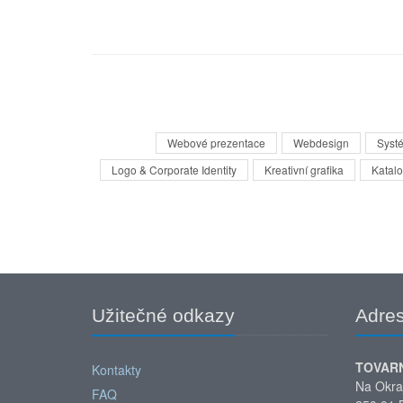
Webové prezentace
Webdesign
Syst
Logo & Corporate Identity
Kreativní grafika
Katalo
Užitečné odkazy
Adre
TOVAR
Kontakty
Na Okra
FAQ