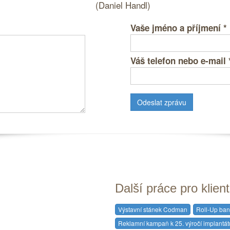
(Daniel Handl)
Vaše jméno a příjmení
*
Váš telefon nebo e-mail
Další práce pro klien
Výstavní stánek Codman
Roll-Up ban
Reklamní kampaň k 25. výročí implantá