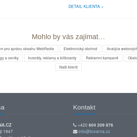
DETAIL KLIENTA
Mohlo by vás zajímat…
ém pro správu obsahu WebRedie
Elektronický obchod
Analýza webových
gy a ceníky
Inzeráty, reklamy a billboardy
Reklamní kampaně
Obal
Naši klienti
sa
Kontakt
NA.CZ
+420
604 209 876
ji 1947
info@tovarna.cz