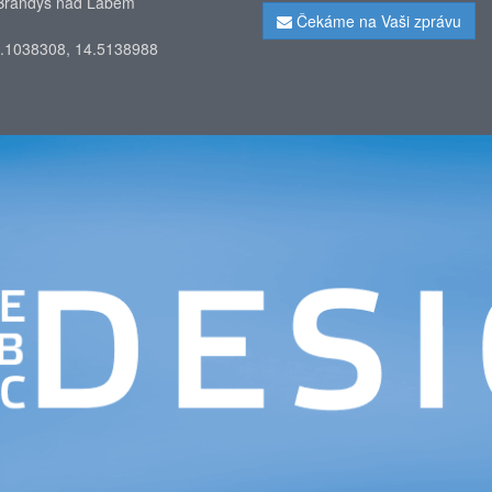
Brandýs nad Labem
Čekáme na Vaši zprávu
.1038308, 14.5138988