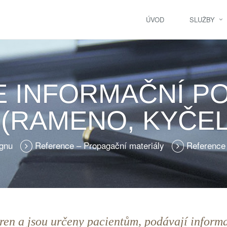
ÚVOD
SLUŽBY
 INFORMAČNÍ P
 (RAMENO, KYČEL
ignu
Reference – Propagační materiály
Reference 
áren a jsou určeny pacientům, podávají inform