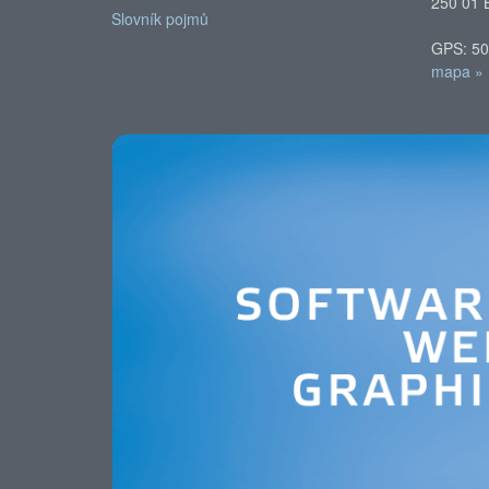
250 01 
Slovník pojmů
GPS: 50
mapa »