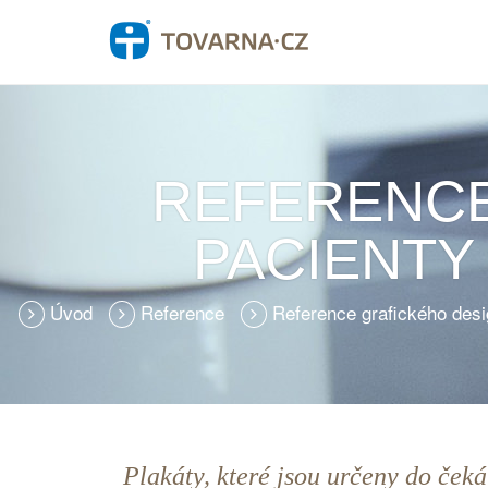
REFERENCE
PACIENTY
Úvod
Reference
Reference grafického des
Plakáty, které jsou určeny do ček