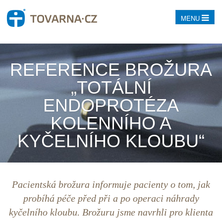
MENU
REFERENCE BROŽURA
„TOTÁLNÍ
ENDOPROTÉZA
KOLENNÍHO A
KYČELNÍHO KLOUBU“
Pacientská brožura informuje pacienty o tom, jak
probíhá péče před při a po operaci náhrady
kyčelního kloubu. Brožuru jsme navrhli pro klienta