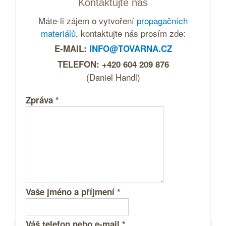
Kontaktujte nás
Máte-li zájem o vytvoření
propagačních
materiálů
, kontaktujte nás prosím zde:
E-MAIL:
INFO@TOVARNA.CZ
TELEFON: +420 604 209 876
(Daniel Handl)
Zpráva
*
Vaše jméno a příjmení
*
Váš telefon nebo e-mail
*