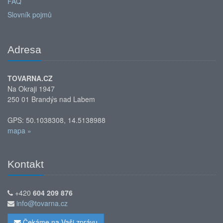
FAQ
Slovník pojmů
Adresa
TOVARNA.CZ
Na Okraji 1947
250 01 Brandýs nad Labem
GPS: 50.1038308, 14.5138988
mapa »
Kontakt
+420
604 209 876
info@tovarna.cz
Čekáme na Vaši zprávu