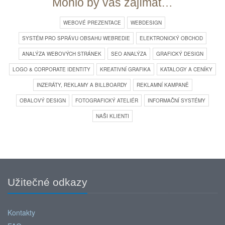
Mohlo by vás zajímat…
WEBOVÉ PREZENTACE
WEBDESIGN
SYSTÉM PRO SPRÁVU OBSAHU WEBREDIE
ELEKTRONICKÝ OBCHOD
ANALÝZA WEBOVÝCH STRÁNEK
SEO ANALÝZA
GRAFICKÝ DESIGN
LOGO & CORPORATE IDENTITY
KREATIVNÍ GRAFIKA
KATALOGY A CENÍKY
INZERÁTY, REKLAMY A BILLBOARDY
REKLAMNÍ KAMPANĚ
OBALOVÝ DESIGN
FOTOGRAFICKÝ ATELIÉR
INFORMAČNÍ SYSTÉMY
NAŠI KLIENTI
Užitečné odkazy
Kontakty