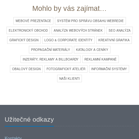
Mohlo by vás zajímat…
WEBOVÉ PREZENTACE
SYSTÉM PRO SPRÁVU OBSAHU WEBREDIE
ELEKTRONICKÝ OBCHOD
ANALÝZA WEBOVÝCH STRÁNEK
SEO ANALÝZA
GRAFICKÝ DESIGN
LOGO & CORPORATE IDENTITY
KREATIVNÍ GRAFIKA
PROPAGAČNÍ MATERIÁLY
KATALOGY A CENÍKY
INZERÁTY, REKLAMY A BILLBOARDY
REKLAMNÍ KAMPANĚ
OBALOVÝ DESIGN
FOTOGRAFICKÝ ATELIÉR
INFORMAČNÍ SYSTÉMY
NAŠI KLIENTI
Užitečné odkazy
Kontakty