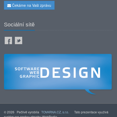
Čekáme na Vaši zprávu
Sociální sítě
© 2026 Pečlivě vyrobila
TOVARNA.CZ, s.r.o.
Tato prezentace využívá
systém pro správu obsahu WebRedie.