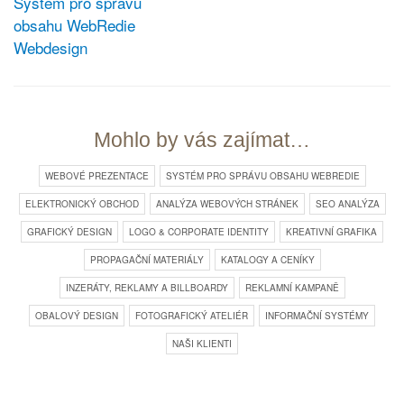
Systém pro správu
obsahu WebRedie
Webdesign
Mohlo by vás zajímat…
WEBOVÉ PREZENTACE
SYSTÉM PRO SPRÁVU OBSAHU WEBREDIE
ELEKTRONICKÝ OBCHOD
ANALÝZA WEBOVÝCH STRÁNEK
SEO ANALÝZA
GRAFICKÝ DESIGN
LOGO & CORPORATE IDENTITY
KREATIVNÍ GRAFIKA
PROPAGAČNÍ MATERIÁLY
KATALOGY A CENÍKY
INZERÁTY, REKLAMY A BILLBOARDY
REKLAMNÍ KAMPANĚ
OBALOVÝ DESIGN
FOTOGRAFICKÝ ATELIÉR
INFORMAČNÍ SYSTÉMY
NAŠI KLIENTI