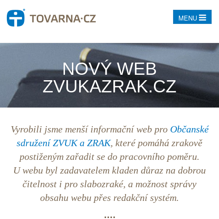
MENU
NOVÝ WEB
ZVUKAZRAK.CZ
Vyrobili jsme menší informační web pro
Občanské
sdružení ZVUK a ZRAK
, které pomáhá zrakově
postiženým zařadit se do pracovního poměru.
U webu byl zadavatelem kladen důraz na dobrou
čitelnost i pro slabozraké, a možnost správy
obsahu webu přes
redakční systém
.