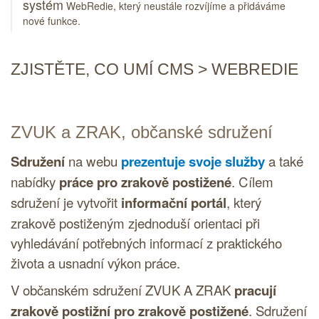
systém
WebRedie, který neustále rozvíjíme a přidáváme
nové funkce.
ZJISTĚTE, CO UMÍ
CMS
WEBREDIE
ZVUK a ZRAK, občanské sdružení
Sdružení
na webu
prezentuje svoje služby
a také
nabídky
práce pro zrakově postižené
. Cílem
sdružení je vytvořit
informační portál
, který
zrakově postiženým zjednoduší orientaci při
vyhledávání potřebných informací z praktického
života a usnadní výkon práce.
V občanském sdružení ZVUK A ZRAK
pracují
zrakově postižní pro zrakově postižené
. Sdružení