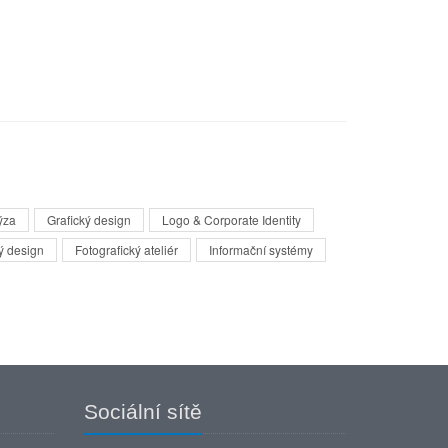
ýza
Grafický design
Logo & Corporate Identity
ý design
Fotografický ateliér
Informační systémy
Sociální sítě