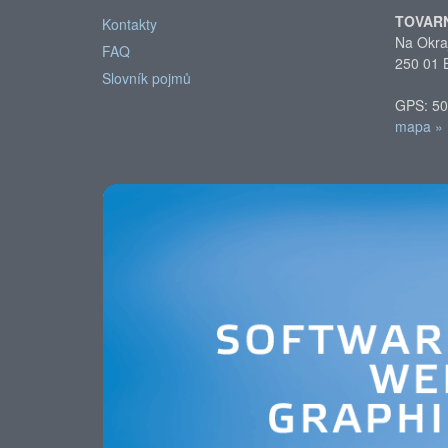
TOVAR
Kontakty
Na Okra
FAQ
250 01 
Slovník pojmů
GPS: 50
mapa »