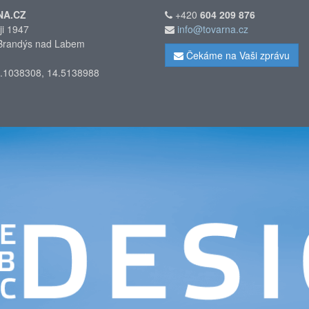
NA.CZ
+420
604 209 876
ji 1947
info@tovarna.cz
Brandýs nad Labem
Čekáme na Vaši zprávu
.1038308, 14.5138988