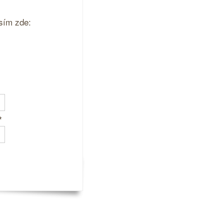
sím zde:
*