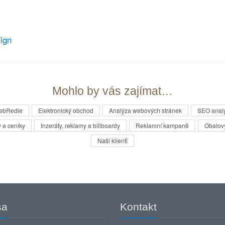
ign
Mohlo by vás zajímat…
WebRedie
Elektronický obchod
Analýza webových stránek
SEO anal
 a ceníky
Inzeráty, reklamy a billboardy
Reklamní kampaně
Obalov
Naši klienti
sa
Kontakt