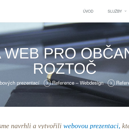
ÚVOD
SLUŽBY
 WEB PRO OBČA
ROZTOČ
bových prezentací
Reference – Webdesign
Refer
sme navrhli a vytvořili
webovou prezentaci,
kte