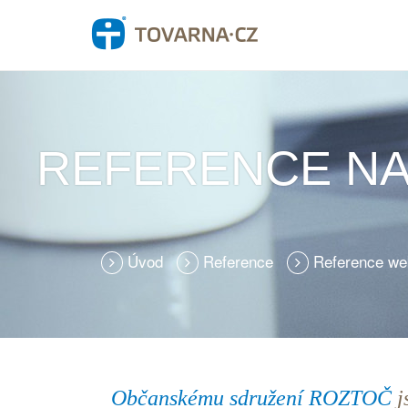
REFERENCE NA
Úvod
Reference
Reference we
Občanskému sdružení ROZTOČ
j