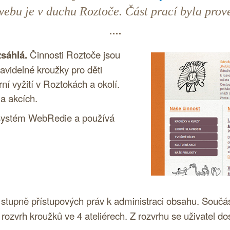
 webu je v duchu Roztoče. Část prací byla prov
sáhlá.
Činnosti Roztoče jsou
avidelné kroužky pro děti
rní vyžití v Roztokách a okolí.
a akcích.
systém
WebRedie a používá
stupně přístupových práv k administraci obsahu. Součás
rozvrh kroužků ve 4 ateliérech. Z rozvrhu se uživatel do