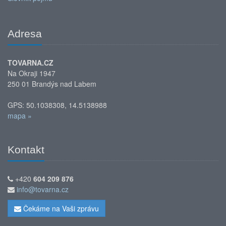
Adresa
TOVARNA.CZ
Na Okraji 1947
250 01 Brandýs nad Labem
GPS: 50.1038308, 14.5138988
mapa »
Kontakt
+420
604 209 876
info@tovarna.cz
Čekáme na Vaši zprávu