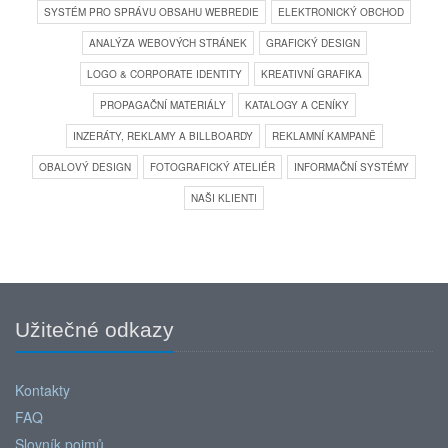
SYSTÉM PRO SPRÁVU OBSAHU WEBREDIE
ELEKTRONICKÝ OBCHOD
ANALÝZA WEBOVÝCH STRÁNEK
GRAFICKÝ DESIGN
LOGO & CORPORATE IDENTITY
KREATIVNÍ GRAFIKA
PROPAGAČNÍ MATERIÁLY
KATALOGY A CENÍKY
INZERÁTY, REKLAMY A BILLBOARDY
REKLAMNÍ KAMPANĚ
OBALOVÝ DESIGN
FOTOGRAFICKÝ ATELIÉR
INFORMAČNÍ SYSTÉMY
NAŠI KLIENTI
Užitečné odkazy
Kontakty
FAQ
Slovník pojmů