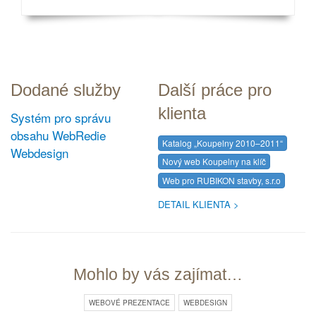
Dodané služby
Další práce pro
klienta
Systém pro správu
obsahu WebRedie
Katalog „Koupelny 2010–2011“
Webdesign
Nový web Koupelny na klíč
Web pro RUBIKON stavby, s.r.o
DETAIL KLIENTA
Mohlo by vás zajímat…
WEBOVÉ PREZENTACE
WEBDESIGN