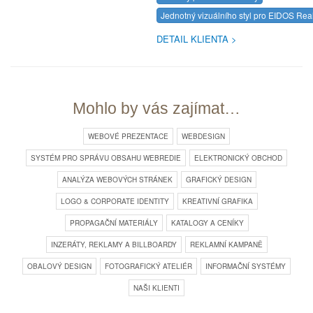
Jednotný vizuálního styl pro EIDOS Real
DETAIL KLIENTA
Mohlo by vás zajímat…
WEBOVÉ PREZENTACE
WEBDESIGN
SYSTÉM PRO SPRÁVU OBSAHU WEBREDIE
ELEKTRONICKÝ OBCHOD
ANALÝZA WEBOVÝCH STRÁNEK
GRAFICKÝ DESIGN
LOGO & CORPORATE IDENTITY
KREATIVNÍ GRAFIKA
PROPAGAČNÍ MATERIÁLY
KATALOGY A CENÍKY
INZERÁTY, REKLAMY A BILLBOARDY
REKLAMNÍ KAMPANĚ
OBALOVÝ DESIGN
FOTOGRAFICKÝ ATELIÉR
INFORMAČNÍ SYSTÉMY
NAŠI KLIENTI