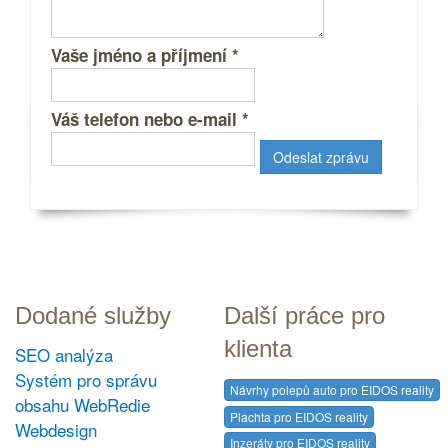
Vaše jméno a příjmení
*
Váš telefon nebo e-mail
*
Dodané služby
Další práce pro
klienta
SEO analýza
Systém pro správu
Návrhy polepů auto pro EIDOS reality
obsahu WebRedie
Plachta pro EIDOS reality
Webdesign
Inzeráty pro EIDOS reality