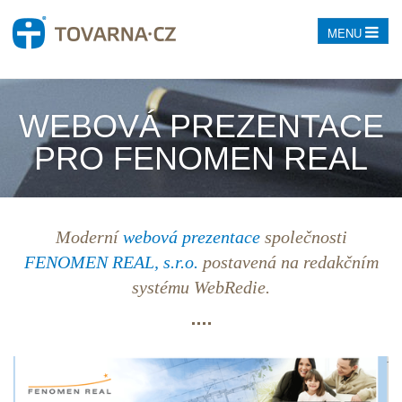
MENU
WEBOVÁ PREZENTACE
PRO FENOMEN REAL
Moderní
webová prezentace
společnosti
FENOMEN REAL, s.r.o.
postavená na
redakčním
systému
WebRedie.