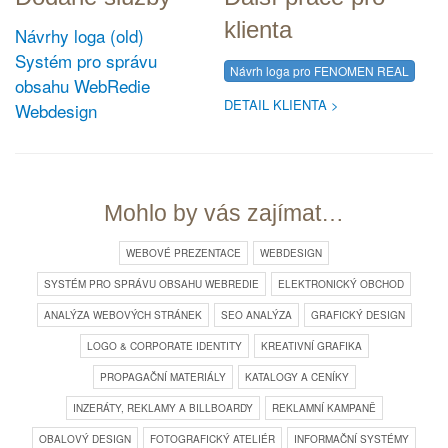
klienta
Návrhy loga (old)
Systém pro správu
Návrh loga pro FENOMEN REAL
obsahu WebRedie
DETAIL KLIENTA
Webdesign
Mohlo by vás zajímat…
WEBOVÉ PREZENTACE
WEBDESIGN
SYSTÉM PRO SPRÁVU OBSAHU WEBREDIE
ELEKTRONICKÝ OBCHOD
ANALÝZA WEBOVÝCH STRÁNEK
SEO ANALÝZA
GRAFICKÝ DESIGN
LOGO & CORPORATE IDENTITY
KREATIVNÍ GRAFIKA
PROPAGAČNÍ MATERIÁLY
KATALOGY A CENÍKY
INZERÁTY, REKLAMY A BILLBOARDY
REKLAMNÍ KAMPANĚ
OBALOVÝ DESIGN
FOTOGRAFICKÝ ATELIÉR
INFORMAČNÍ SYSTÉMY