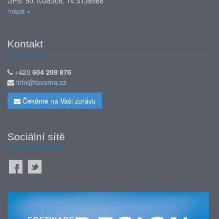
GPS: 50.1038308, 14.5138988
mapa »
Kontakt
+420
604 209 876
info@tovarna.cz
Čekáme na Vaši zprávu
Sociální sítě