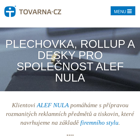
MENU
PLECHOVKA, ROLLUP A
DESKY PRO
SPOLEČNOST ALEF
NULA
Klientovi
ALEF NULA
pomáháme s přípravou
rozmanitých reklamních předmětů a tiskovin, které
navrhujeme na základě
firemního stylu
.