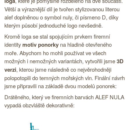
loga
, které je pomyslně rozděleno na dvě součásti.
Větší a výraznější díl je tvořen stylizovanou literou
alef doplněnou o symbol nuly, či písmeno D, díky
kterým působí jednoduché
logo
nevšedně.
Kromě
loga
se stal spojujícím prvkem
firemní
identity
motiv ponorky
na hladině otevřeného
moře. Abychom ho mohli používat ve všech
možných i nemožných variantách, vytvořili jsme
3D
verzi
, kterou jsme následně co nejvěrohodněji
polopotopili do temných mořských vln. Finální návrh
jsme připravili na základě dvou modelů ponorek:
Drátěného, který ve firemních barvách ALEF NULA
vypadá obzvláště dekorativně: