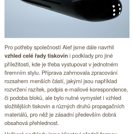
Pro potřeby společností Alef jsme dále navrhli
vzhled celé řady tiskovin
i podklady pro jiné
příležitosti, kde je třeba vystupovat v jednotném
firemním stylu. Příprava zahrnovala zpracování
rozsahem menších částí, jakými jsou například
rozvržení razítek, podpis e-mailové korespondence,
či podoba bloků, ale bylo nutné vymyslet i vzhled
složitějších tiskovin a různých druhů propagačních
materiálů, pro něž je zásadní především dobrá
obsahová přehlednost.
Veškeré podklady jsme klientovi předali formou