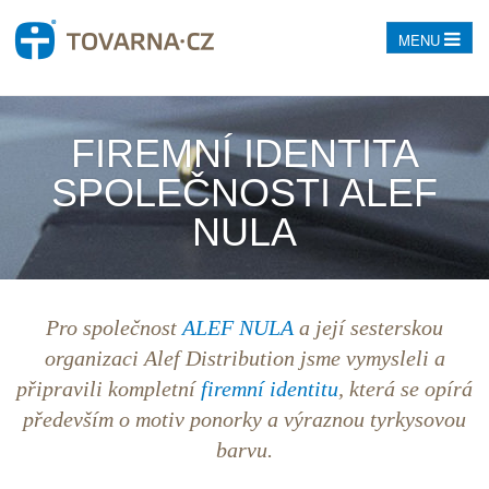
MENU
FIREMNÍ IDENTITA
SPOLEČNOSTI ALEF
NULA
Pro společnost
ALEF NULA
a její sesterskou
organizaci Alef Distribution jsme vymysleli a
připravili kompletní
firemní identitu
, která se opírá
především o motiv ponorky a výraznou tyrkysovou
barvu.