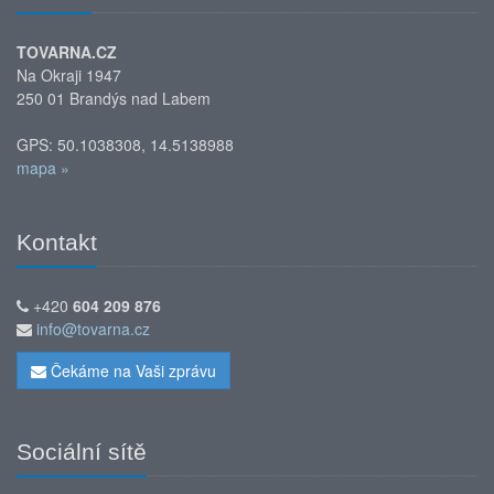
TOVARNA.CZ
Na Okraji 1947
250 01 Brandýs nad Labem
GPS: 50.1038308, 14.5138988
mapa »
Kontakt
+420
604 209 876
info@tovarna.cz
Čekáme na Vaši zprávu
Sociální sítě