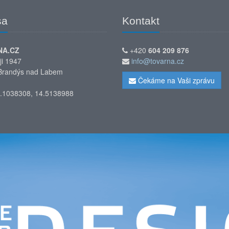
sa
Kontakt
NA.CZ
+420
604 209 876
ji 1947
info@tovarna.cz
Brandýs nad Labem
Čekáme na Vaši zprávu
.1038308, 14.5138988