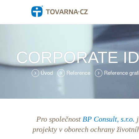
CORPORATE IDE
Úvod
Reference
Reference gra
Pro společnost
BP Consult, s.r.o.
j
projekty v oborech ochrany životníh