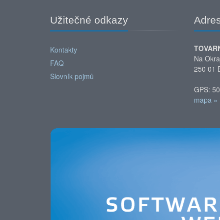
Užitečné odkazy
Adre
TOVAR
Kontakty
Na Okra
FAQ
250 01 
Slovník pojmů
GPS: 50
mapa »