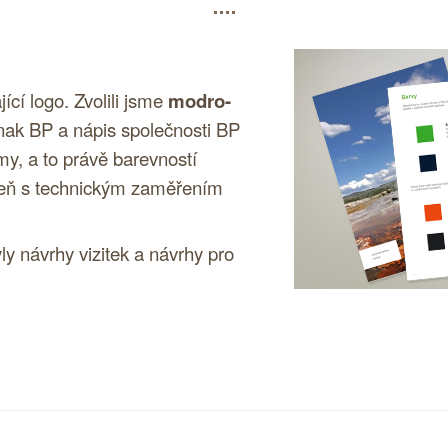
jící
logo
. Zvolili jsme
modro-
nak BP a nápis společnosti BP
rmy, a to právě barevností
oveň s technickým zaměřením
y návrhy vizitek a návrhy pro