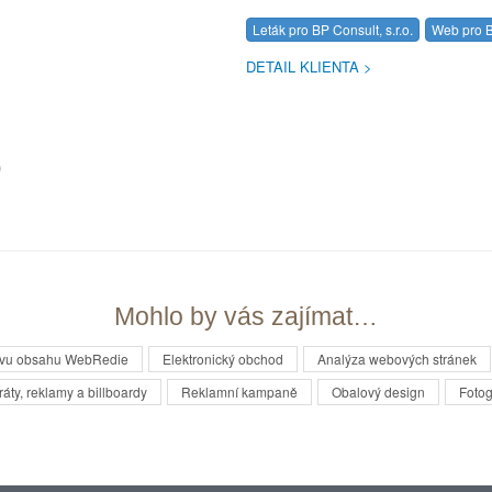
Leták pro BP Consult, s.r.o.
Web pro B
DETAIL KLIENTA
)
Mohlo by vás zajímat…
ávu obsahu WebRedie
Elektronický obchod
Analýza webových stránek
ráty, reklamy a billboardy
Reklamní kampaně
Obalový design
Fotog