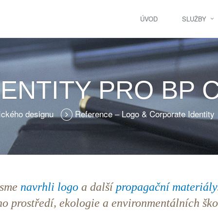
ÚVOD
SLUŽBY
NTITY PRO BP C
fického designu
Reference – Logo & Corporate Identity
sme
navrhli logo
a další
propagační materiály
o prostředí, ekologie a environmentálních ško