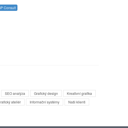
P Consult
SEO analýza
Grafický design
Kreativní grafika
rafický ateliér
Informační systémy
Naši klienti