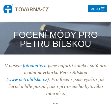
MENU
FOCENÍ MÓDY PRO
PETRU BÍLSKOU
V našem
fotoateliéru
jsme nafotili kolekci šatů pro
módní návrhářku Petru Bílskou
(
www.petrabilska.cz
). Pro focení jsme využili jak
černé a bílé pozadí, tak i přirozeného bytového
interiéru.