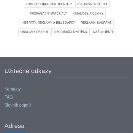
LOGO & CORPORATE IDENTITY
KREATIVNÍ GRAFIKA
PROPAGAČNÍ MATERIÁLY
KATALOGY A CENÍKY
INZERÁTY, REKLAMY A BILLBOARDY
REKLAMNÍ KAMPANĚ
OBALOVÝ DESIGN
INFORMAČNÍ SYSTÉMY
NAŠI KLIENTI
Užitečné odkazy
Kontakty
FAQ
Slovník pojmů
Adresa