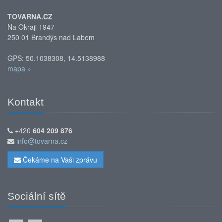
TOVARNA.CZ
Na Okraji 1947
250 01 Brandýs nad Labem
GPS: 50.1038308, 14.5138988
mapa »
Kontakt
+420
604 209 876
info@tovarna.cz
Čekáme na Vaši zprávu
Sociální sítě