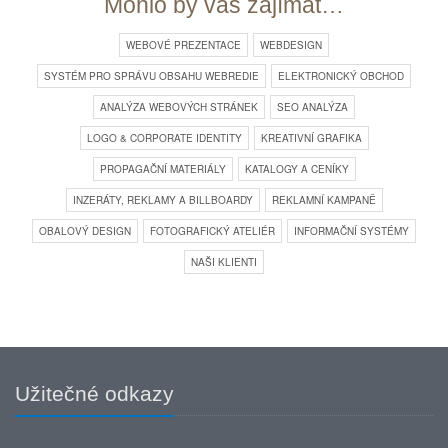
Mohlo by vás zajímat…
WEBOVÉ PREZENTACE
WEBDESIGN
SYSTÉM PRO SPRÁVU OBSAHU WEBREDIE
ELEKTRONICKÝ OBCHOD
ANALÝZA WEBOVÝCH STRÁNEK
SEO ANALÝZA
LOGO & CORPORATE IDENTITY
KREATIVNÍ GRAFIKA
PROPAGAČNÍ MATERIÁLY
KATALOGY A CENÍKY
INZERÁTY, REKLAMY A BILLBOARDY
REKLAMNÍ KAMPANĚ
OBALOVÝ DESIGN
FOTOGRAFICKÝ ATELIÉR
INFORMAČNÍ SYSTÉMY
NAŠI KLIENTI
Užitečné odkazy