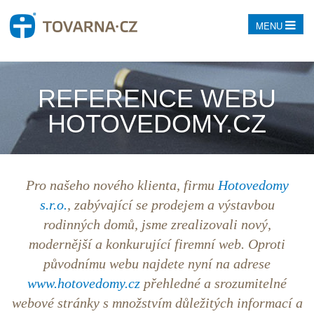
MENU
REFERENCE WEBU
HOTOVEDOMY.CZ
Pro našeho nového klienta, firmu
Hotovedomy
s.r.o.
, zabývající se prodejem a výstavbou
rodinných domů, jsme zrealizovali nový,
modernější a konkurující firemní web. Oproti
původnímu webu najdete nyní na adrese
www.hotovedomy.cz
přehledné a srozumitelné
webové stránky s množstvím důležitých informací a