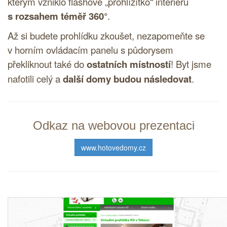
kterým vzniklo flashové „prohlížítko“ interiéru
s rozsahem téměř 360°
.
Až si budete prohlídku zkoušet, nezapomeňte se
v horním ovládacím panelu s půdorysem
překliknout také do
ostatních místností
! Byt jsme
nafotili celý a
další domy budou následovat
.
Odkaz na webovou prezentaci
www.hotovedomy.cz