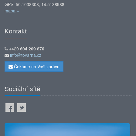
GPS: 50.1038308, 14.5138988
mapa »
Kontakt
+420
604 209 876
info@tovarna.cz
Čekáme na Vaši zprávu
Sociální sítě