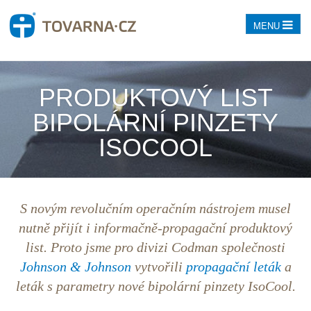
MENU
PRODUKTOVÝ LIST
BIPOLÁRNÍ PINZETY
ISOCOOL
S novým revolučním operačním nástrojem musel
nutně přijít i informačně-propagační
produktový
list
. Proto jsme pro divizi Codman společnosti
Johnson & Johnson
vytvořili
propagační leták
a
leták s parametry nové bipolární pinzety IsoCool.