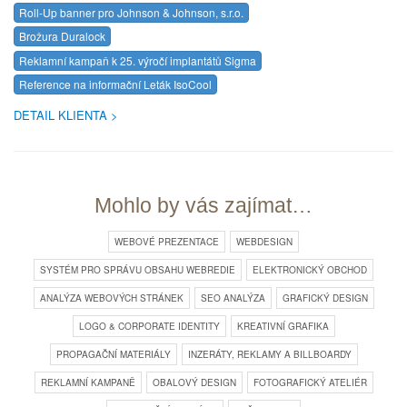
Roll-Up banner pro Johnson & Johnson, s.r.o.
Brožura Duralock
Reklamní kampaň k 25. výročí implantátů Sigma
Reference na informační Leták IsoCool
DETAIL KLIENTA
Mohlo by vás zajímat…
WEBOVÉ PREZENTACE
WEBDESIGN
SYSTÉM PRO SPRÁVU OBSAHU WEBREDIE
ELEKTRONICKÝ OBCHOD
ANALÝZA WEBOVÝCH STRÁNEK
SEO ANALÝZA
GRAFICKÝ DESIGN
LOGO & CORPORATE IDENTITY
KREATIVNÍ GRAFIKA
PROPAGAČNÍ MATERIÁLY
INZERÁTY, REKLAMY A BILLBOARDY
REKLAMNÍ KAMPANĚ
OBALOVÝ DESIGN
FOTOGRAFICKÝ ATELIÉR